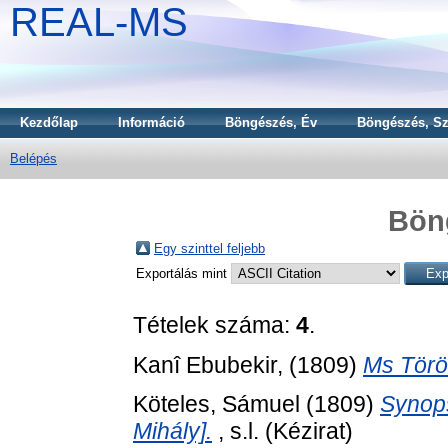
REAL-MS
Kezdőlap
Információ
Böngészés, Év
Böngészés, Sz
Belépés
Bön
Egy szinttel feljebb
Exportálás mint
Tételek száma:
4
.
Kanî Ebubekir,
(1809)
Ms Törö
Köteles, Sámuel
(1809)
Synops
Mihály].
, s.l. (Kézirat)