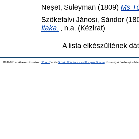
Neşet, Süleyman
(1809)
Ms Tö
Szőkefalvi Jánosi, Sándor
(18
Itaka.
, n.a. (Kézirat)
A lista elkészültének d
REAL-MS, az alkalamzott szoftver:
EPrints 3
amit a
School of Electronics and Computer Science
, University of Southampton fejle