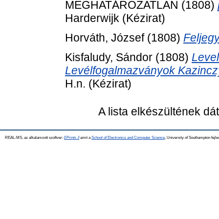
MEGHATÁROZATLAN (1808)
Harderwijk (Kézirat)
Horváth, József
(1808)
Feljeg
Kisfaludy, Sándor
(1808)
Level
Levélfogalmazványok Kazincz
H.n. (Kézirat)
A lista elkészültének d
REAL-MS, az alkalamzott szoftver:
EPrints 3
amit a
School of Electronics and Computer Science
, University of Southampton fejle