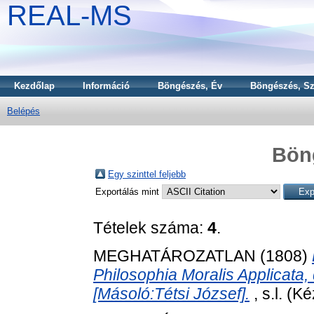
REAL-MS
Kezdőlap
Információ
Böngészés, Év
Böngészés, Sz
Belépés
Bön
Egy szinttel feljebb
Exportálás mint
Tételek száma:
4
.
MEGHATÁROZATLAN (1808)
Philosophia Moralis Applicata, 
[Másoló:Tétsi József].
, s.l. (Ké