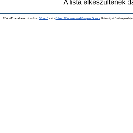
A lista elkészültének 
REAL-MS, az alkalamzott szoftver:
EPrints 3
amit a
School of Electronics and Computer Science
, University of Southampton fejle