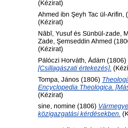
(Kézirat)
Ahmed ibn Şeyh Tac ül-Arifin,
(Kézirat)
Nâbî, Yusuf
és
Sünbül-zade, 
Zade, Şemseddin Ahmed
(180
(Kézirat)
Pálóczi Horváth, Ádám
(1806)
[Csillagászati értekezés].
(Kézi
Tompa, János
(1806)
Theologi
Encyclopedia Theologica. [Má
(Kézirat)
sine, nomine
(1806)
Vármegyei
közigazgatási kérdésekben.
(K