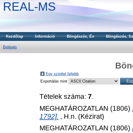
REAL-MS
Kezdőlap
Információ
Böngészés, Év
Böngészés, Sz
Belépés
Bön
Egy szinttel feljebb
Exportálás mint
Tételek száma:
7
.
MEGHATÁROZATLAN (1806)
1792].
, H.n. (Kézirat)
MEGHATÁROZATLAN (1806)