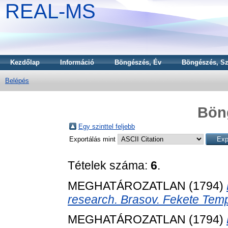
REAL-MS
Kezdőlap
Információ
Böngészés, Év
Böngészés, Sz
Belépés
Bön
Egy szinttel feljebb
Exportálás mint
Tételek száma:
6
.
MEGHATÁROZATLAN (1794)
research. Brasov. Fekete Templ
MEGHATÁROZATLAN (1794)