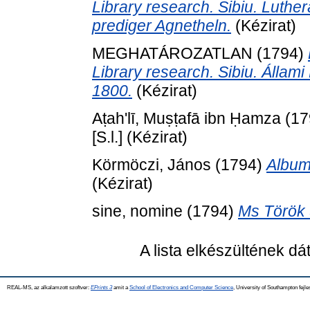
Library research. Sibiu. Luth
prediger Agnetheln.
(Kézirat)
MEGHATÁROZATLAN (1794)
Library research. Sibiu. Állami
1800.
(Kézirat)
Aṭah'lī, Muṣṭafā ibn Ḥamza
(17
[S.l.] (Kézirat)
Körmöczi, János
(1794)
Album
(Kézirat)
sine, nomine
(1794)
Ms Török 
A lista elkészültének d
REAL-MS, az alkalamzott szoftver:
EPrints 3
amit a
School of Electronics and Computer Science
, University of Southampton fejle