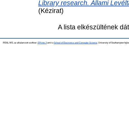
Library research. Állami Levél
(Kézirat)
A lista elkészültének d
REAL-MS, az alkalamzott szoftver:
EPrints 3
amit a
School of Electronics and Computer Science
, University of Southampton fejle