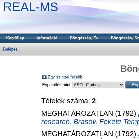
REAL-MS
Kezdőlap
Információ
Böngészés, Év
Böngészés, Sz
Belépés
Bön
Egy szinttel feljebb
Exportálás mint
Tételek száma:
2
.
MEGHATÁROZATLAN (1792)
research. Brasov. Fekete Templ
MEGHATÁROZATLAN (1792)