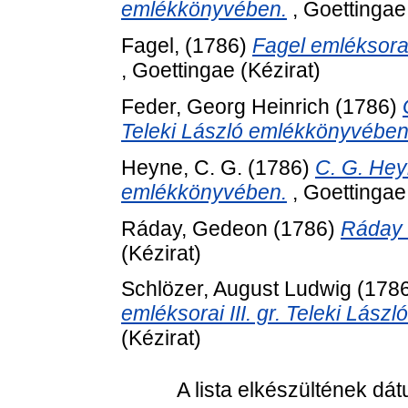
emlékkönyvében.
, Goettingae 
Fagel,
(1786)
Fagel emléksorai
, Goettingae (Kézirat)
Feder, Georg Heinrich
(1786)
Teleki László emlékkönyvében
Heyne, C. G.
(1786)
C. G. Heyn
emlékkönyvében.
, Goettingae 
Ráday, Gedeon
(1786)
Ráday 
(Kézirat)
Schlözer, August Ludwig
(178
emléksorai III. gr. Teleki Lás
(Kézirat)
A lista elkészültének dá