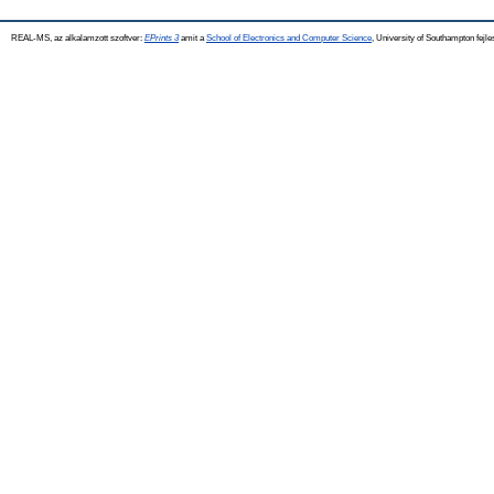
REAL-MS, az alkalamzott szoftver:
EPrints 3
amit a
School of Electronics and Computer Science
, University of Southampton fejle