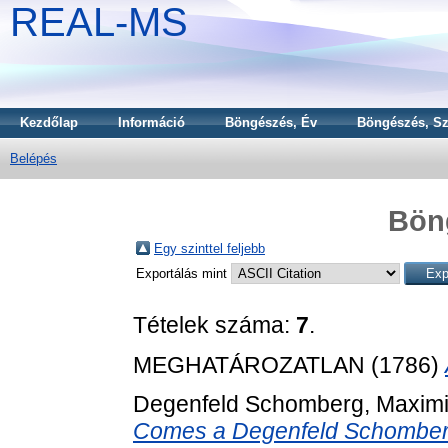
REAL-MS
Kezdőlap
Információ
Böngészés, Év
Böngészés, Sz
Belépés
Bön
Egy szinttel feljebb
Exportálás mint
Tételek száma:
7
.
MEGHATÁROZATLAN (1786)
Degenfeld Schomberg, Maximi
Comes a Degenfeld Schomberg e