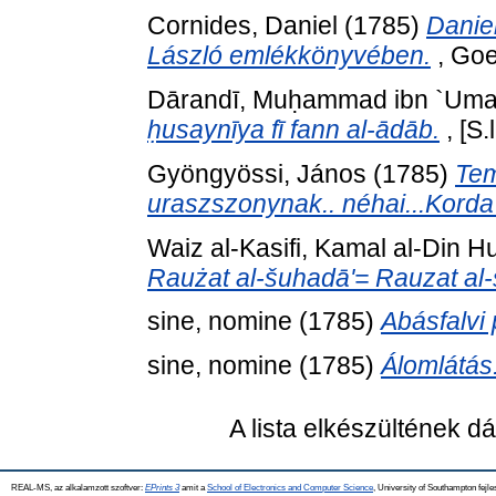
Cornides, Daniel
(1785)
Daniel
László emlékkönyvében.
, Goe
Dārandī, Muḥammad ibn `Umar
ḥusaynīya fī fann al-ādāb.
, [S.
Gyöngyössi, János
(1785)
Tem
uraszszonynak.. néhai...Korda
Waiz al-Kasifi, Kamal al-Din 
Raużat al-šuhadā'= Rauzat al
sine, nomine
(1785)
Abásfalvi 
sine, nomine
(1785)
Álomlátás
A lista elkészültének 
REAL-MS, az alkalamzott szoftver:
EPrints 3
amit a
School of Electronics and Computer Science
, University of Southampton fejle