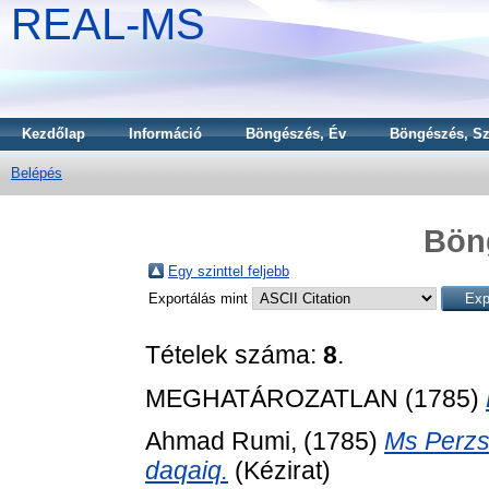
REAL-MS
Kezdőlap
Információ
Böngészés, Év
Böngészés, Sz
Belépés
Bön
Egy szinttel feljebb
Exportálás mint
Tételek száma:
8
.
MEGHATÁROZATLAN (1785)
Ahmad Rumi,
(1785)
Ms Perzsa
daqaiq.
(Kézirat)