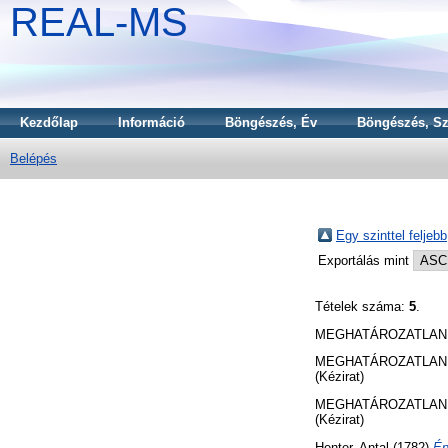
REAL-MS
Kezdőlap
Információ
Böngészés, Év
Böngészés, Sz
Belépés
Egy szinttel feljebb
Exportálás mint
Tételek száma:
5
.
MEGHATÁROZATLAN 
MEGHATÁROZATLAN 
(Kézirat)
MEGHATÁROZATLAN 
(Kézirat)
Henter, Antal
(1782)
Én