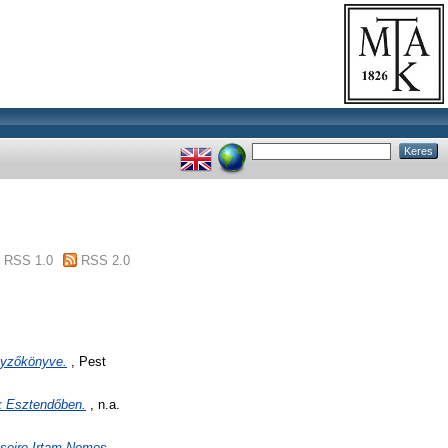
RSS 1.0
RSS 2.0
gyzőkönyve.
, Pest
ik Esztendőben.
, n.a.
seire Irtam Nemes