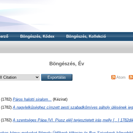
erző
Böngészés, Kódex
Böngészés, Kollekció
Böngészés, Év
Atom
(1782)
Páros halotti siralom...
(Kézirat)
(1782)
A nagylelkűséghez címzett pesti szabadkőmíves páholy ülésének je
(1782)
A szentséges Pápa [VI. Piusz elé] terjesztetett irás,melly [...] 1782d
ekes könyv melyeket Némely Üdőknek töltesire és Bus Sziveknek kőnyebité