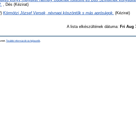
.
, Dés (Kézirat)
2)
Körmötzi József Versek, névnapi köszöntők s más apróságok.
(Kézirat)
A lista elkészültének dátuma:
Fri Aug 
sztett.
További információk és fejlesztők
.