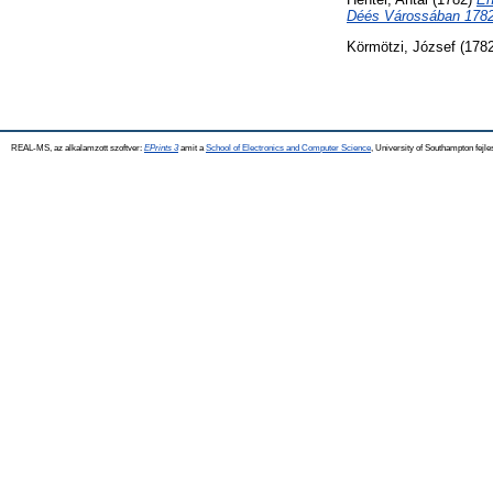
Déés Várossában 1782
Körmötzi, József
(178
REAL-MS, az alkalamzott szoftver:
EPrints 3
amit a
School of Electronics and Computer Science
, University of Southampton fejle