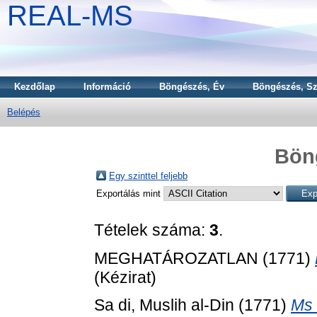
REAL-MS
Kezdőlap
Információ
Böngészés, Év
Böngészés, Sz
Belépés
Bön
Egy szinttel feljebb
Exportálás mint
Tételek száma:
3
.
MEGHATÁROZATLAN (1771)
(Kézirat)
Sa di, Muslih al-Din
(1771)
Ms 