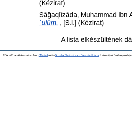
(Kézirat)
Sāğaqlīzāda, Muḥammad ibn Ab
`ulūm.
, [S.l.] (Kézirat)
A lista elkészültének 
REAL-MS, az alkalamzott szoftver:
EPrints 3
amit a
School of Electronics and Computer Science
, University of Southampton fejle