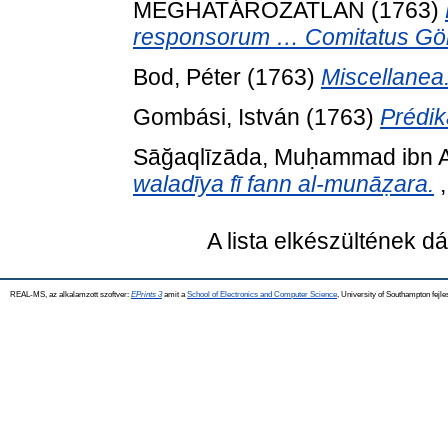
MEGHATÁROZATLAN (1763)
responsorum … Comitatus Göm
Bod, Péter
(1763)
Miscellanea
Gombási, István
(1763)
Prédik
Sāğaqlīzāda, Muḥammad ibn Ab
waladīya fī fann al-munāẓara.
,
A lista elkészültének 
REAL-MS, az alkalamzott szoftver:
EPrints 3
amit a
School of Electronics and Computer Science
, University of Southampton fejle