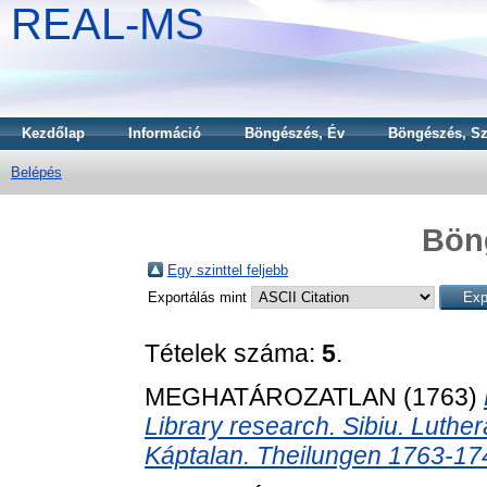
REAL-MS
Kezdőlap
Információ
Böngészés, Év
Böngészés, Sz
Belépés
Bön
Egy szinttel feljebb
Exportálás mint
Tételek száma:
5
.
MEGHATÁROZATLAN (1763)
Library research. Sibiu. Luthe
Káptalan. Theilungen 1763-17