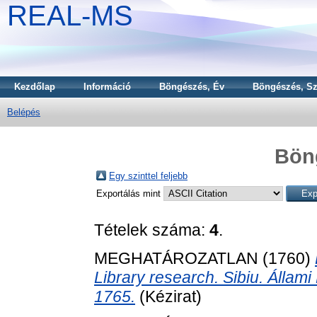
REAL-MS
Kezdőlap
Információ
Böngészés, Év
Böngészés, Sz
Belépés
Bön
Egy szinttel feljebb
Exportálás mint
Tételek száma:
4
.
MEGHATÁROZATLAN (1760)
Library research. Sibiu. Állami
1765.
(Kézirat)