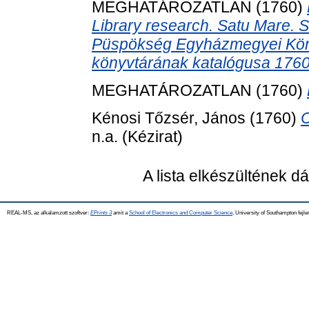
MEGHATÁROZATLAN (1760)
Library research. Satu Mare. 
Püspökség Egyházmegyei Köny
könyvtárának katalógusa 176
MEGHATÁROZATLAN (1760)
Kénosi Tőzsér, János
(1760)
C
n.a. (Kézirat)
A lista elkészültének 
REAL-MS, az alkalamzott szoftver:
EPrints 3
amit a
School of Electronics and Computer Science
, University of Southampton fejle