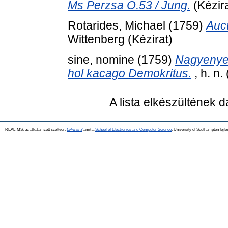
Ms Perzsa O.53 / Jung.
(Kézira
Rotarides, Michael
(1759)
Auct
Wittenberg (Kézirat)
sine, nomine
(1759)
Nagyenyed
hol kacago Demokritus.
, h. n.
A lista elkészültének 
REAL-MS, az alkalamzott szoftver:
EPrints 3
amit a
School of Electronics and Computer Science
, University of Southampton fejle