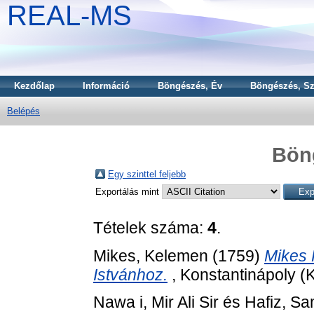
REAL-MS
Kezdőlap
Információ
Böngészés, Év
Böngészés, Sz
Belépés
Bön
Egy szinttel feljebb
Exportálás mint
Tételek száma:
4
.
Mikes, Kelemen
(1759)
Mikes 
Istvánhoz.
, Konstantinápoly (K
Nawa i, Mir Ali Sir
és
Hafiz, S