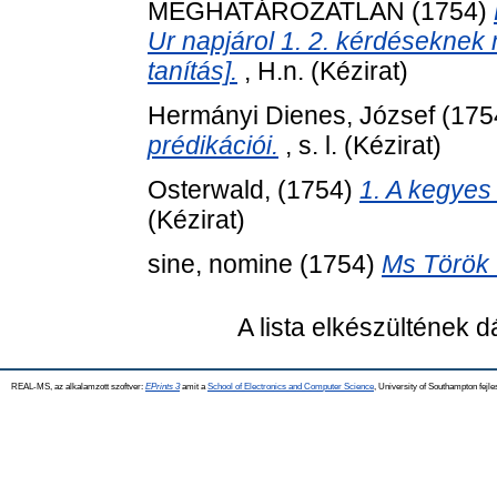
MEGHATÁROZATLAN (1754)
Ur napjárol 1. 2. kérdéseknek 
tanítás].
, H.n. (Kézirat)
Hermányi Dienes, József
(175
prédikációi.
, s. l. (Kézirat)
Osterwald,
(1754)
1. A kegyes
(Kézirat)
sine, nomine
(1754)
Ms Török Q
A lista elkészültének 
REAL-MS, az alkalamzott szoftver:
EPrints 3
amit a
School of Electronics and Computer Science
, University of Southampton fejle