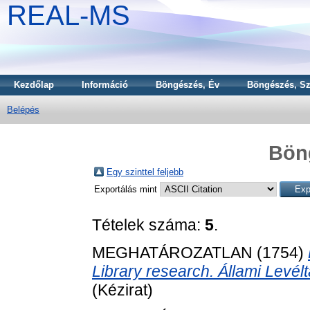
REAL-MS
Kezdőlap
Információ
Böngészés, Év
Böngészés, Sz
Belépés
Bön
Egy szinttel feljebb
Exportálás mint
Tételek száma:
5
.
MEGHATÁROZATLAN (1754)
Library research. Állami Levél
(Kézirat)