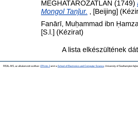
MEGHATÁROZATLAN (1749)
Mongol Tanǰur.
, [Beijing] (Kézi
Fanārī, Muḥammad ibn Ḥamza 
[S.l.] (Kézirat)
A lista elkészültének d
REAL-MS, az alkalamzott szoftver:
EPrints 3
amit a
School of Electronics and Computer Science
, University of Southampton fejle