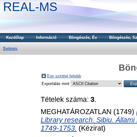
REAL-MS
Kezdőlap
Információ
Böngészés, Év
Böngészés, Sz
Belépés
Bön
Egy szinttel feljebb
Exportálás mint
Tételek száma:
3
.
MEGHATÁROZATLAN (1749)
Library research. Sibiu. Állami
1749-1753.
(Kézirat)