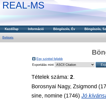
REAL-MS
Kezdőlap
Információ
Böngészés, Év
Böngészés, Sz
Belépés
Bön
Egy szinttel feljebb
Exportálás mint
Tételek száma:
2
.
Borosnyai Nagy, Zsigmond
(1
sine, nomine
(1746)
Jó kíváns