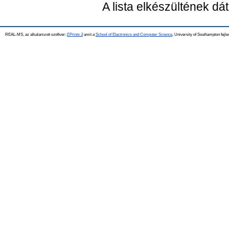
A lista elkészültének d
REAL-MS, az alkalamzott szoftver:
EPrints 3
amit a
School of Electronics and Computer Science
, University of Southampton fejle