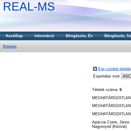
REAL-MS
Kezdőlap
Információ
Böngészés, Év
Böngészés, Sz
Belépés
Egy szinttel feljebb
Exportálás mint
Tételek száma:
6
.
MEGHATÁROZATLAN 
MEGHATÁROZATLAN 
MEGHATÁROZATLAN 
Apáczai Csere, János
Nagyenyed (Kézirat)