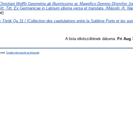
Christiani Wolffii Geometria ab Illustrissimo ac Magnifico Domino D[omi]no Jo
tt. Titt. Ex Germanicae in Latinum idioma versa et translata. [Másoló: ifj. N
t)
 Török Qu.31 / [Collection des capitulations entre la Sublime Porte et les p
A lista elkészültének dátuma:
Fri Aug 
sztett.
További információk és fejlesztők
.