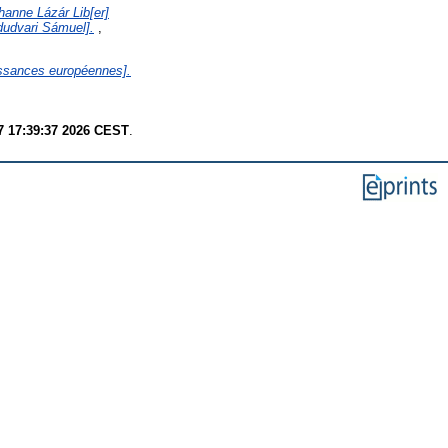
hanne Lázár Lib[er]
ádudvari Sámuel].
,
uissances européennes].
7 17:39:37 2026 CEST
.