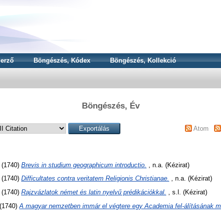
erző
Böngészés, Kódex
Böngészés, Kollekció
Böngészés, Év
Atom
(1740)
Brevis in studium geographicum introductio.
, n.a. (Kézirat)
(1740)
Difficultates contra veritatem Religionis Christianae.
, n.a. (Kézirat)
(1740)
Rajzvázlatok német és latin nyelvű prédikációkkal.
, s.l. (Kézirat)
(1740)
A magyar nemzetben immár el végtere egy Academia fel-álításának mo