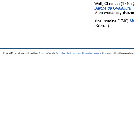
Wolf, Christian
(1740)
Barone de Gyalakuta Ti
Marosvásárhely (Kézira
sine, nomine
(1740)
Ms
(Kézirat)
REAL-MS, az alkalamzott szoftver:
EPrints 3
amit a
School of Electronics and Computer Science
, University of Southampton fejle