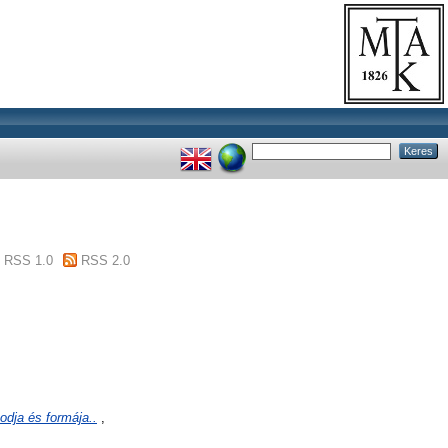
RSS 1.0
RSS 2.0
dja és formája..
,