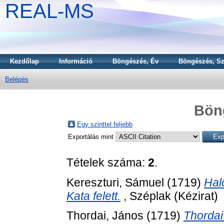
REAL-MS
Kezdőlap
Információ
Böngészés, Év
Böngészés, Sz
Belépés
Bön
Egy szinttel feljebb
Exportálás mint
Tételek száma:
2
.
Kereszturi, Sámuel
(1719)
Hal
Kata felett.
, Széplak (Kézirat)
Thordai, János
(1719)
Thordai