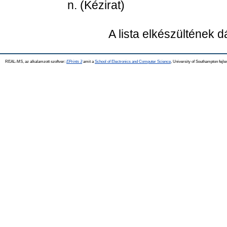
n. (Kézirat)
A lista elkészültének 
REAL-MS, az alkalamzott szoftver:
EPrints 3
amit a
School of Electronics and Computer Science
, University of Southampton fejle