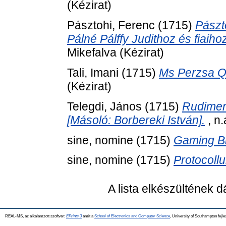
(Kézirat)
Pásztohi, Ferenc
(1715)
Pászt
Pálné Pálffy Judithoz és fiaih
Mikefalva (Kézirat)
Tali, Imani
(1715)
Ms Perzsa Qu.
(Kézirat)
Telegdi, János
(1715)
Rudimen
[Másoló: Borbereki István].
, n.
sine, nomine
(1715)
Gaming Bi
sine, nomine
(1715)
Protocollu
A lista elkészültének 
REAL-MS, az alkalamzott szoftver:
EPrints 3
amit a
School of Electronics and Computer Science
, University of Southampton fejle