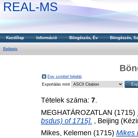
REAL-MS
Kezdőlap
Információ
Böngészés, Év
Böngészés, Sz
Belépés
Bön
Egy szinttel feljebb
Exportálás mint
Tételek száma:
7
.
MEGHATÁROZATLAN (1715)
bsdus) of 1715].
, Beijing (Kézi
Mikes, Kelemen
(1715)
Mikes 