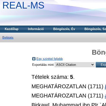
REAL-MS
Kezdőlap
Információ
Böngészés, Év
Böngészés, Sz
Belépés
Bön
Egy szinttel feljebb
Exportálás mint
Tételek száma:
5
.
MEGHATÁROZATLAN (1711)
MEGHATÁROZATLAN (1711)
Birkawī, Muḥammad ibn Pīr `Alī