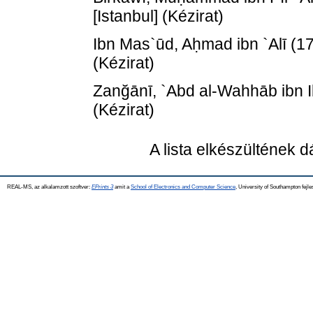
[Istanbul] (Kézirat)
Ibn Mas`ūd, Aḥmad ibn `Alī
(1
(Kézirat)
Zanğānī, `Abd al-Wahhāb ibn I
(Kézirat)
A lista elkészültének 
REAL-MS, az alkalamzott szoftver:
EPrints 3
amit a
School of Electronics and Computer Science
, University of Southampton fejle