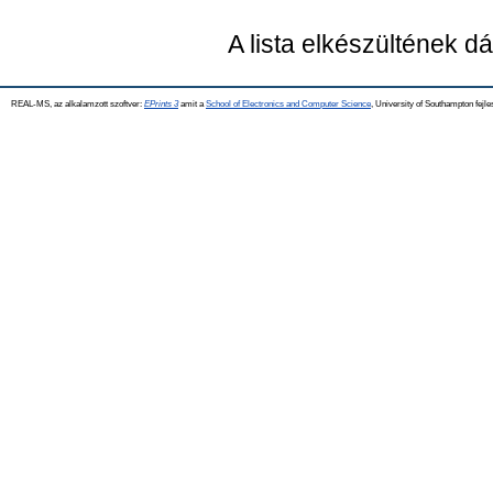
A lista elkészültének 
REAL-MS, az alkalamzott szoftver:
EPrints 3
amit a
School of Electronics and Computer Science
, University of Southampton fejle