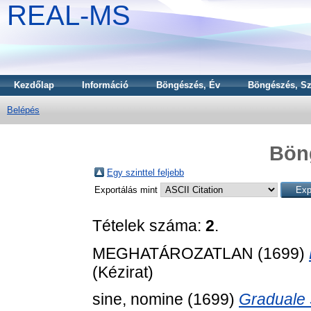
REAL-MS
Kezdőlap
Információ
Böngészés, Év
Böngészés, Sz
Belépés
Bön
Egy szinttel feljebb
Exportálás mint
Tételek száma:
2
.
MEGHATÁROZATLAN (1699)
(Kézirat)
sine, nomine
(1699)
Graduale