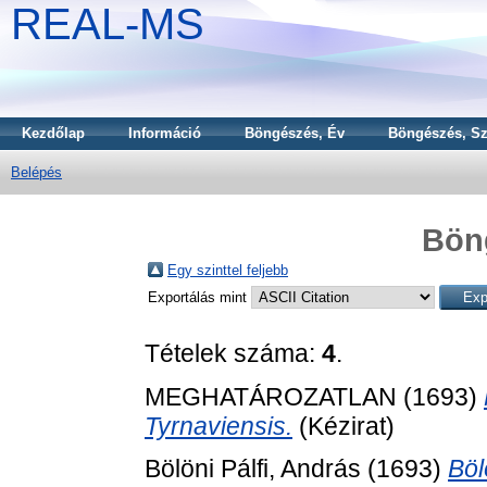
REAL-MS
Kezdőlap
Információ
Böngészés, Év
Böngészés, Sz
Belépés
Bön
Egy szinttel feljebb
Exportálás mint
Tételek száma:
4
.
MEGHATÁROZATLAN (1693)
Tyrnaviensis.
(Kézirat)
Bölöni Pálfi, András
(1693)
Böl