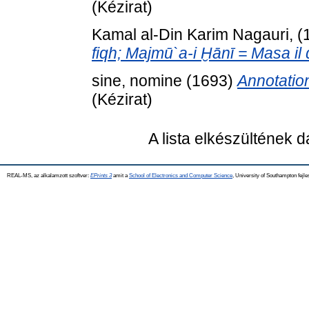
(Kézirat)
Kamal al-Din Karim Nagauri,
(
fiqh; Majmū`a-i Ḫānī = Masa il 
sine, nomine
(1693)
Annotatio
(Kézirat)
A lista elkészültének 
REAL-MS, az alkalamzott szoftver:
EPrints 3
amit a
School of Electronics and Computer Science
, University of Southampton fejle