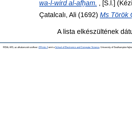
wa-l-wird al-afẖam.
, [S.l.] (Kéz
Çatalcalı, Ali
(1692)
Ms Török Q
A lista elkészültének dá
REAL-MS, az alkalamzott szoftver:
EPrints 3
amit a
School of Electronics and Computer Science
, University of Southampton fejle