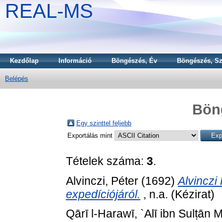
REAL-MS
Kezdőlap
Információ
Böngészés, Év
Böngészés, Sz
Belépés
Bön
Egy szinttel feljebb
Exportálás mint
Tételek száma:
3
.
Alvinczi, Péter
(1692)
Alvinczi
expedíciójáról.
, n.a. (Kézirat)
Qārī l-Harawī, `Alī ibn Sulṭā