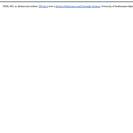
REAL-MS, az alkalamzott szoftver:
EPrints 3
amit a
School of Electronics and Computer Science
, University of Southampton fejle