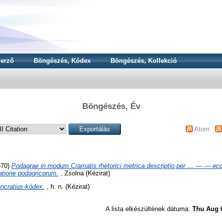
erző
Böngészés, Kódex
Böngészés, Kollekció
Böngészés, Év
Atom
670)
Podagrae in modum Cramatis rhetorici metrica descriptio per … — — ecc
atione podagricorum.
, Zsolna (Kézirat)
ncratius-kódex.
, h. n. (Kézirat)
A lista elkészültének dátuma:
Thu Aug 