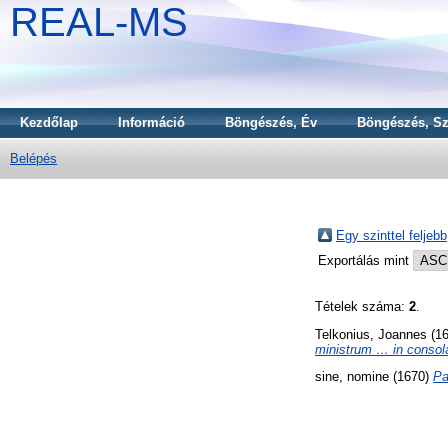
REAL-MS
Kezdőlap
Információ
Böngészés, Év
Böngészés, Sz
Belépés
Egy szinttel feljebb
Exportálás mint
Tételek száma:
2
.
Telkonius, Joannes
(1
ministrum … in consol
sine, nomine
(1670)
Pa