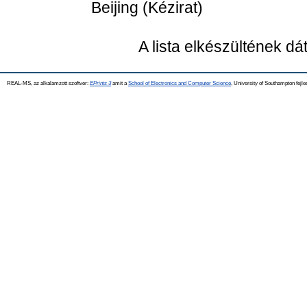
Beijing (Kézirat)
A lista elkészültének d
REAL-MS, az alkalamzott szoftver:
EPrints 3
amit a
School of Electronics and Computer Science
, University of Southampton fejle