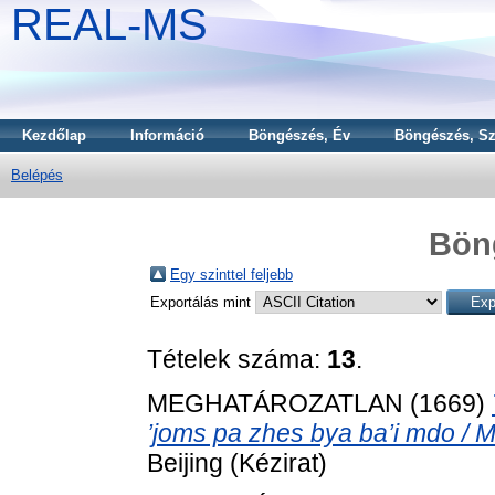
REAL-MS
Kezdőlap
Információ
Böngészés, Év
Böngészés, Sz
Belépés
Bön
Egy szinttel feljebb
Exportálás mint
Tételek száma:
13
.
MEGHATÁROZATLAN (1669)
’joms pa zhes bya ba’i mdo /
Beijing (Kézirat)