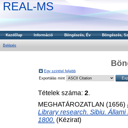
REAL-MS
Kezdőlap
Információ
Böngészés, Év
Böngészés, Sz
Belépés
Bön
Egy szinttel feljebb
Exportálás mint
Tételek száma:
2
.
MEGHATÁROZATLAN (1656)
Library research. Sibiu. Állami
1800.
(Kézirat)