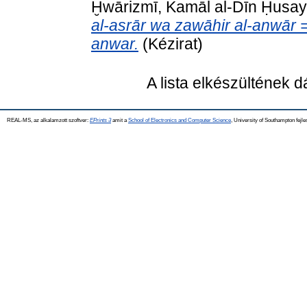
Ḫwārizmī, Kamāl al-Dīn Ḥusa
al-asrār wa zawāhir al-anwār =
anwar.
(Kézirat)
A lista elkészültének 
REAL-MS, az alkalamzott szoftver:
EPrints 3
amit a
School of Electronics and Computer Science
, University of Southampton fejle