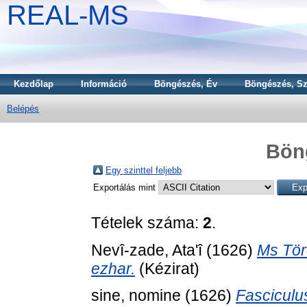
REAL-MS
Kezdőlap
Információ
Böngészés, Év
Böngészés, Sz
Belépés
Bön
Egy szinttel feljebb
Exportálás mint
Tételek száma:
2
.
Nevî-zade, Ata'î
(1626)
Ms Tör
ezhar.
(Kézirat)
sine, nomine
(1626)
Fasciculu