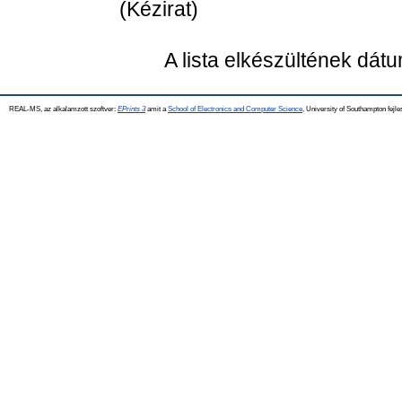
(Kézirat)
A lista elkészültének dát
REAL-MS, az alkalamzott szoftver:
EPrints 3
amit a
School of Electronics and Computer Science
, University of Southampton fejle