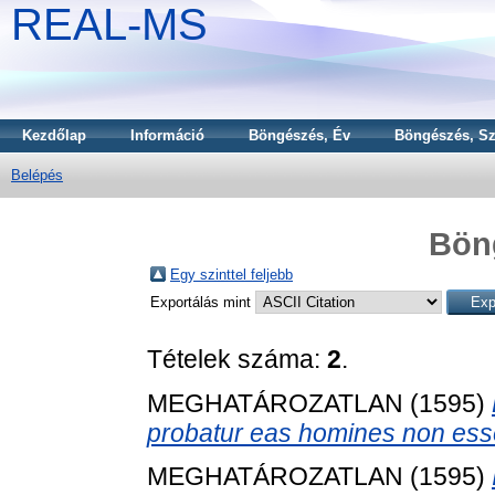
REAL-MS
Kezdőlap
Információ
Böngészés, Év
Böngészés, Sz
Belépés
Bön
Egy szinttel feljebb
Exportálás mint
Tételek száma:
2
.
MEGHATÁROZATLAN (1595)
probatur eas homines non ess
MEGHATÁROZATLAN (1595)