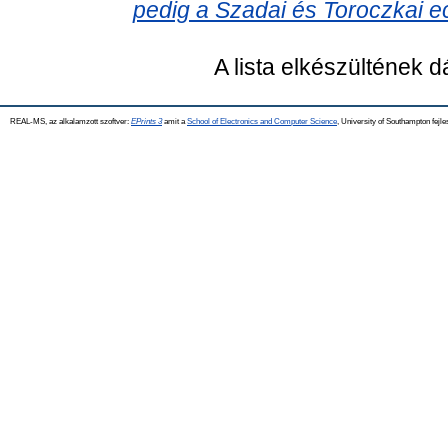
pedig a Szadai és Toroczkai ec
A lista elkészültének 
REAL-MS, az alkalamzott szoftver:
EPrints 3
amit a
School of Electronics and Computer Science
, University of Southampton fejle