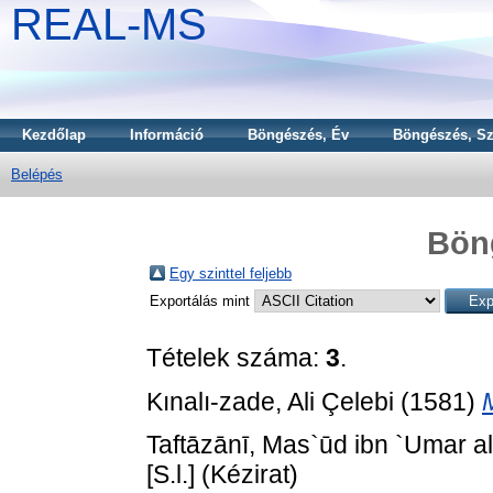
REAL-MS
Kezdőlap
Információ
Böngészés, Év
Böngészés, Sz
Belépés
Bön
Egy szinttel feljebb
Exportálás mint
Tételek száma:
3
.
Kınalı-zade, Ali Çelebi
(1581)
M
Taftāzānī, Mas`ūd ibn `Umar al
[S.l.] (Kézirat)