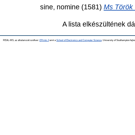
sine, nomine
(1581)
Ms Török 
A lista elkészültének 
REAL-MS, az alkalamzott szoftver:
EPrints 3
amit a
School of Electronics and Computer Science
, University of Southampton fejle