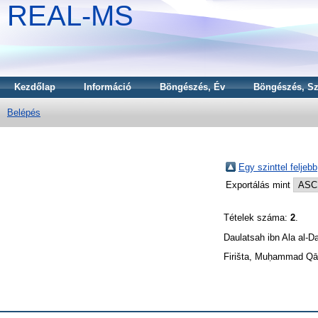
REAL-MS
Kezdőlap
Információ
Böngészés, Év
Böngészés, Sz
Belépés
Egy szinttel feljebb
Exportálás mint
Tételek száma:
2
.
Daulatsah ibn Ala al-D
Firišta, Muḥammad Qā