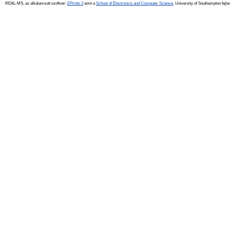
REAL-MS, az alkalamzott szoftver:
EPrints 3
amit a
School of Electronics and Computer Science
, University of Southampton fejle