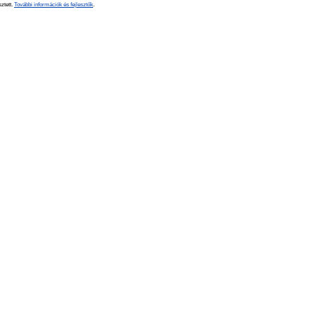
sztett.
További információk és fejlesztők
.