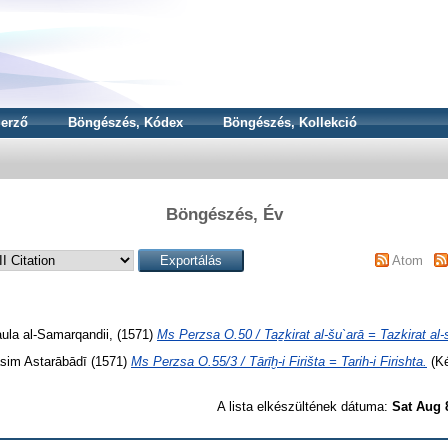
erző
Böngészés, Kódex
Böngészés, Kollekció
Böngészés, Év
Atom
aula al-Samarqandii,
(1571)
Ms Perzsa O.50 / Taẕkirat al-šu`arā = Tazkirat al-
sim Astarābādī
(1571)
Ms Perzsa O.55/3 / Tārīḫ-i Firišta = Tarih-i Firishta.
(Ké
A lista elkészültének dátuma:
Sat Aug 