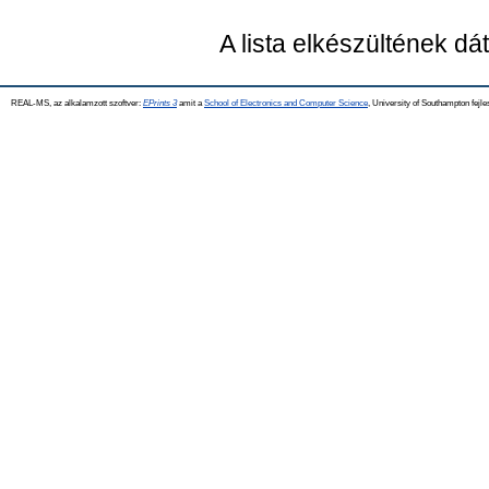
A lista elkészültének d
REAL-MS, az alkalamzott szoftver:
EPrints 3
amit a
School of Electronics and Computer Science
, University of Southampton fejle