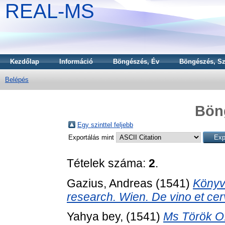
REAL-MS
Kezdőlap
Információ
Böngészés, Év
Böngészés, Sz
Belépés
Bön
Egy szinttel feljebb
Exportálás mint
Tételek száma:
2
.
Gazius, Andreas
(1541)
Könyvt
research. Wien. De vino et cer
Yahya bey,
(1541)
Ms Török O.