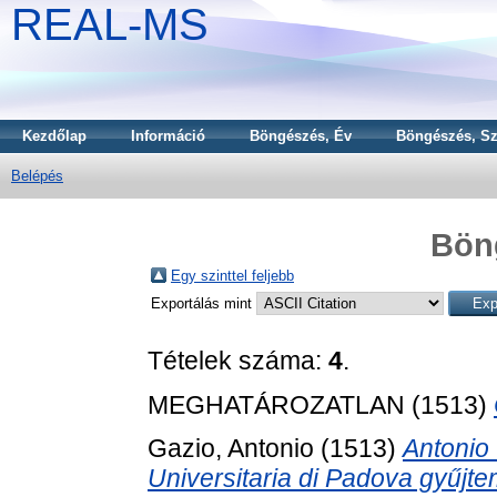
REAL-MS
Kezdőlap
Információ
Böngészés, Év
Böngészés, Sz
Belépés
Bön
Egy szinttel feljebb
Exportálás mint
Tételek száma:
4
.
MEGHATÁROZATLAN (1513)
Gazio, Antonio
(1513)
Antonio 
Universitaria di Padova gyűjte