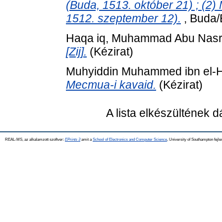
(Buda, 1513. október 21) ; (2)
1512. szeptember 12).
, Buda/
Haqa iq, Muhammad Abu Nasr 
[Zij].
(Kézirat)
Muhyiddin Muhammed ibn el-
Mecmua-i kavaid.
(Kézirat)
A lista elkészültének 
REAL-MS, az alkalamzott szoftver:
EPrints 3
amit a
School of Electronics and Computer Science
, University of Southampton fejle