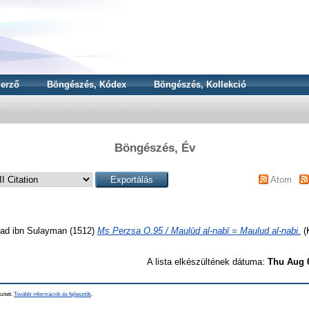
erző
Böngészés, Kódex
Böngészés, Kollekció
Böngészés, Év
Atom
ad ibn Sulayman
(1512)
Ms Perzsa O.95 / Maulūd al-nabī = Maulud al-nabi.
(K
A lista elkészültének dátuma:
Thu Aug 
sztett.
További információk és fejlesztők
.