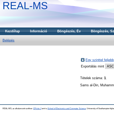
REAL-MS
Kezdőlap
Információ
Böngészés, Év
Böngészés, Sz
Belépés
Egy szinttel feljebb
Exportálás mint
Tételek száma:
1
.
Sams al-Din, Muhamm
REAL-MS, az alkalamzott szoftver:
EPrints 3
amit a
School of Electronics and Computer Science
, University of Southampton fejle