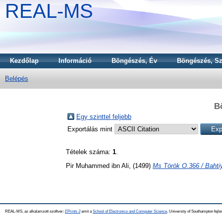
REAL-MS
Kezdőlap
Információ
Böngészés, Év
Böngészés, Sz
Belépés
B
Egy szinttel feljebb
Exportálás mint
Tételek száma:
1
.
Pir Muhammed ibn Ali,
(1499)
Ms Török O.366 / Bahti
REAL-MS, az alkalamzott szoftver:
EPrints 3
amit a
School of Electronics and Computer Science
, University of Southampton fejle