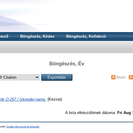
erző
Böngészés, Kódex
Böngészés, Kollekció
Böngészés, Év
Atom
ök O.267 / İskender-name.
(Kézirat)
A lista elkészültének dátuma:
Fri Aug 
sztett.
További információk és fejlesztők
.