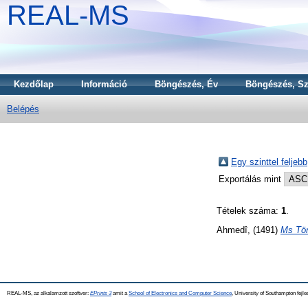
REAL-MS
Kezdőlap
Információ
Böngészés, Év
Böngészés, Sz
Belépés
Egy szinttel feljebb
Exportálás mint
Tételek száma:
1
.
Ahmedî,
(1491)
Ms Tör
REAL-MS, az alkalamzott szoftver:
EPrints 3
amit a
School of Electronics and Computer Science
, University of Southampton fejle