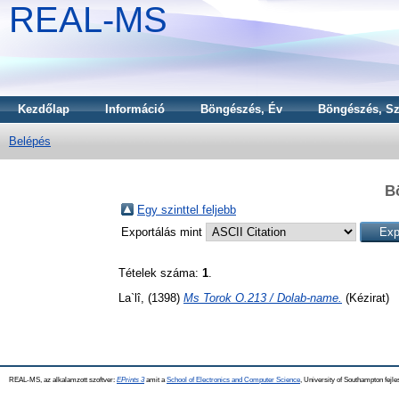
REAL-MS
Kezdőlap
Információ
Böngészés, Év
Böngészés, Sz
Belépés
B
Egy szinttel feljebb
Exportálás mint
Tételek száma:
1
.
La`lî,
(1398)
Ms Torok O.213 / Dolab-name.
(Kézirat)
REAL-MS, az alkalamzott szoftver:
EPrints 3
amit a
School of Electronics and Computer Science
, University of Southampton fejle