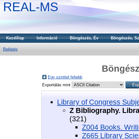
REAL-MS
Kezdőlap
Információ
Böngészés, Év
Böngészés, Sz
Belépés
Böngészé
Egy szinttel feljebb
Exportálás mint
Library of Congress Subj
Z Bibliography. Libr
(321)
Z004 Books. Writ
Z665 Library Scie