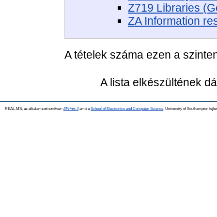
Z719 Libraries (G
ZA Information re
A tételek száma ezen a szinte
A lista elkészültének 
REAL-MS, az alkalamzott szoftver:
EPrints 3
amit a
School of Electronics and Computer Science
, University of Southampton fejle