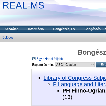
REAL-MS
Kezdőlap
Információ
Böngészés, Év
Böngészés, Sz
Belépés
Böngészé
Egy szinttel feljebb
Exportálás mint
Library of Congress Subj
P Language and Liter
PH Finno-Ugrian,
(13)