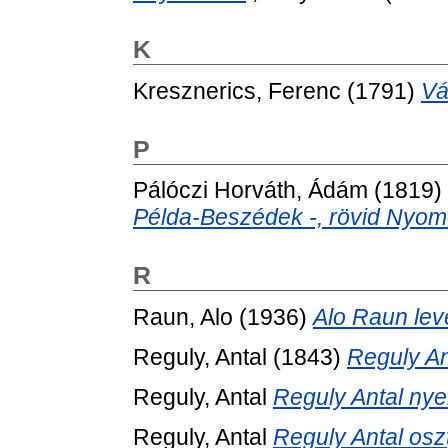
K
Kresznerics, Ferenc
(1791)
Vá
P
Pálóczi Horváth, Ádám
(1819)
Példa-Beszédek -, rövid Nyo
R
Raun, Alo
(1936)
Alo Raun lev
Reguly, Antal
(1843)
Reguly An
Reguly, Antal
Reguly Antal nyel
Reguly, Antal
Reguly Antal osz