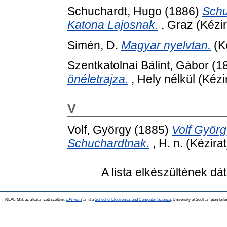
Schuchardt, Hugo
(1886)
Schu
Katona Lajosnak.
, Graz (Kézir
Simén, D.
Magyar nyelvtan.
(Ké
Szentkatolnai Bálint, Gábor
(1
önéletrajza.
, Hely nélkül (Kézi
V
Volf, György
(1885)
Volf Györ
Schuchardtnak.
, H. n. (Kézirat
A lista elkészültének d
REAL-MS, az alkalamzott szoftver:
EPrints 3
amit a
School of Electronics and Computer Science
, University of Southampton fejle