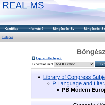
REAL-MS
Kezdőlap
Információ
Böngészés, Év
Böngészés, Sz
Belépés
Böngészé
Egy szinttel feljebb
Exportálás mint
Library of Congress Subj
P Language and Liter
PB Modern Euro