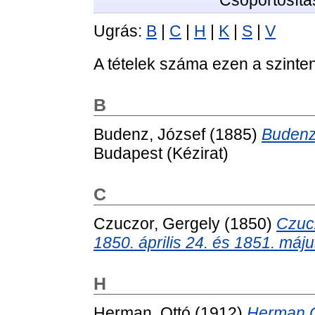
Csoportosítá
Ugrás:
B
|
C
|
H
|
K
|
S
|
V
A tételek száma ezen a szinte
B
Budenz, József
(1885)
Budenz
Budapest (Kézirat)
C
Czuczor, Gergely
(1850)
Czucz
1850. április 24. és 1851. máju
H
Herman, Ottó
(1912)
Herman O