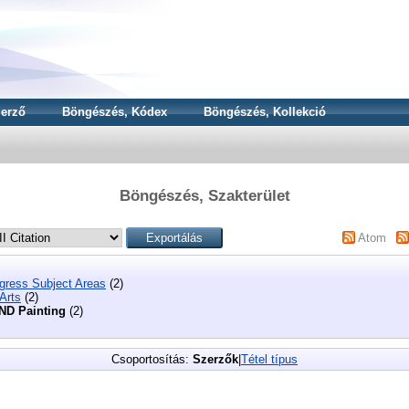
erző
Böngészés, Kódex
Böngészés, Kollekció
Böngészés, Szakterület
Atom
ngress Subject Areas
(2)
Arts
(2)
ND Painting
(2)
Csoportosítás:
Szerzők
|
Tétel típus