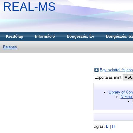
REAL-MS
Kezdőlap
Információ
Böngészés, Év
Böngészés, Sz
Belépés
Egy szinttel feljebb
Exportálás mint
Library of Co
N Fine 
Ugrás:
B
|
H