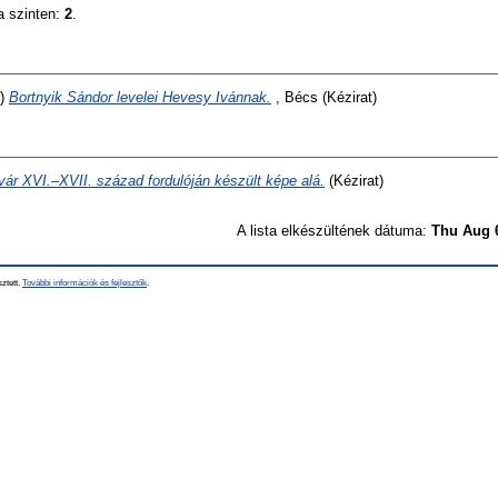
a szinten:
2
.
0)
Bortnyik Sándor levelei Hevesy Ivánnak.
, Bécs (Kézirat)
ár XVI.–XVII. század fordulóján készült képe alá.
(Kézirat)
A lista elkészültének dátuma:
Thu Aug 
sztett.
További információk és fejlesztők
.