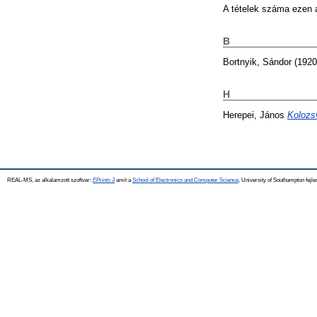
A tételek száma ezen 
B
Bortnyik, Sándor
(192
H
Herepei, János
Kolozsv
REAL-MS, az alkalamzott szoftver:
EPrints 3
amit a
School of Electronics and Computer Science
, University of Southampton fejle