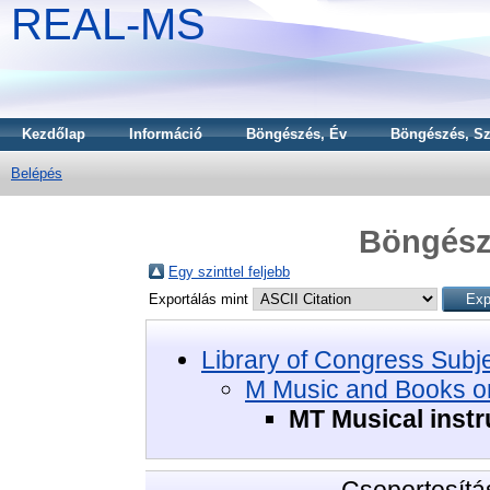
REAL-MS
Kezdőlap
Információ
Böngészés, Év
Böngészés, Sz
Belépés
Böngészé
Egy szinttel feljebb
Exportálás mint
Library of Congress Subj
M Music and Books o
MT Musical instr