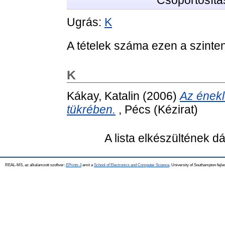
Csoportosítá
Ugrás:
K
A tételek száma ezen a szinte
K
Kákay, Katalin
(2006)
Az ének
tükrében.
, Pécs (Kézirat)
A lista elkészültének 
REAL-MS, az alkalamzott szoftver:
EPrints 3
amit a
School of Electronics and Computer Science
, University of Southampton fejle