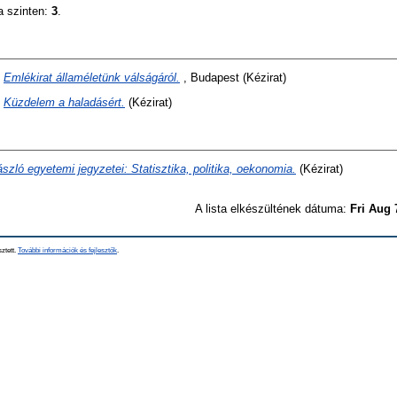
a szinten:
3
.
)
Emlékirat államéletünk válságáról.
, Budapest (Kézirat)
)
Küzdelem a haladásért.
(Kézirat)
ászló egyetemi jegyzetei: Statisztika, politika, oekonomia.
(Kézirat)
A lista elkészültének dátuma:
Fri Aug 
sztett.
További információk és fejlesztők
.