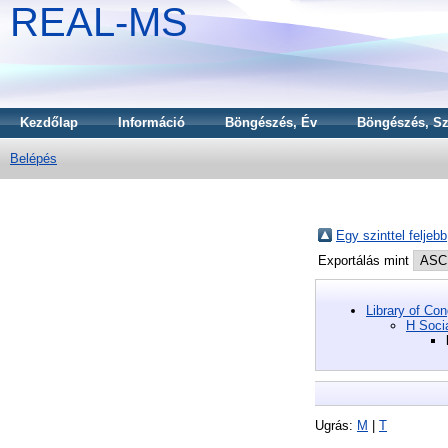
REAL-MS
Kezdőlap
Információ
Böngészés, Év
Böngészés, Sz
Belépés
Egy szinttel feljebb
Exportálás mint
Library of Co
H Soci
Ugrás:
M
|
T