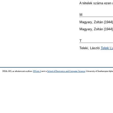
A tételek száma ezen 
M
Magyary, Zoltán
(1944
Magyary, Zoltán
(1944
T
Teleki, László
Teleki L
REAL-MS, az alkalamzott szoftver:
EPrints 3
amit a
School of Electronics and Computer Science
, University of Southampton fejle