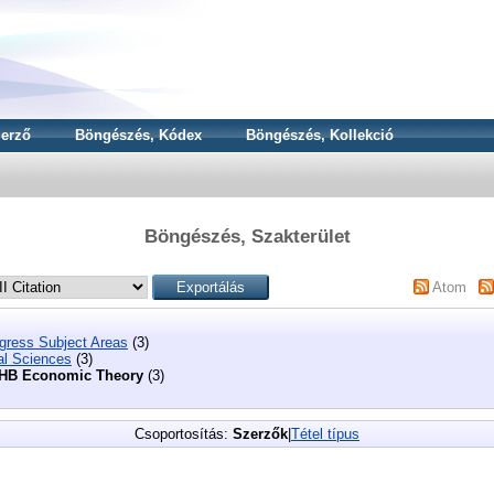
erző
Böngészés, Kódex
Böngészés, Kollekció
Böngészés, Szakterület
Atom
ngress Subject Areas
(3)
al Sciences
(3)
HB Economic Theory
(3)
Csoportosítás:
Szerzők
|
Tétel típus