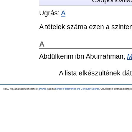
Csoportosítá
Ugrás:
A
A tételek száma ezen a szinte
A
Abdülkerim ibn Aburrahman,
M
A lista elkészültének d
REAL-MS, az alkalamzott szoftver:
EPrints 3
amit a
School of Electronics and Computer Science
, University of Southampton fejle