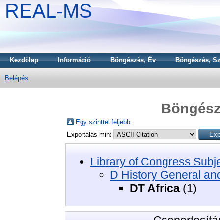
REAL-MS
Kezdőlap
Információ
Böngészés, Év
Böngészés, Sz
Belépés
Böngészé
Egy szinttel feljebb
Exportálás mint
Library of Congress Subj
D History General an
DT Africa
(1)