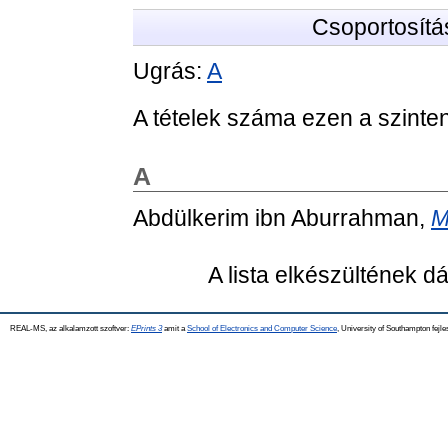
Csoportosítá
Ugrás:
A
A tételek száma ezen a szinte
A
Abdülkerim ibn Aburrahman,
M
A lista elkészültének 
REAL-MS, az alkalamzott szoftver:
EPrints 3
amit a
School of Electronics and Computer Science
, University of Southampton fejle