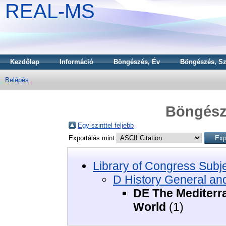
REAL-MS
Kezdőlap
Információ
Böngészés, Év
Böngészés, Sz
Belépés
Böngészé
Egy szinttel feljebb
Exportálás mint
Library of Congress Subj
D History General an
DE The Mediterr
World
(1)