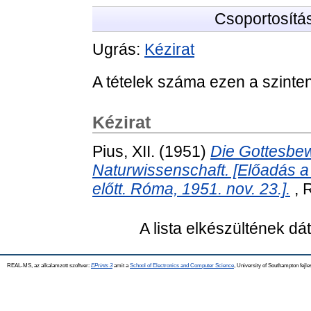
Csoportosítá
Ugrás:
Kézirat
A tételek száma ezen a szinte
Kézirat
Pius, XII.
(1951)
Die Gottesbe
Naturwissenschaft. [Előadás 
előtt. Róma, 1951. nov. 23.].
, 
A lista elkészültének d
REAL-MS, az alkalamzott szoftver:
EPrints 3
amit a
School of Electronics and Computer Science
, University of Southampton fejle