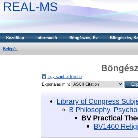
REAL-MS
Kezdőlap
Információ
Böngészés, Év
Böngészés, Sz
Belépés
Böngészé
Egy szinttel feljebb
Exportálás mint
Library of Congress Subj
B Philosophy. Psychol
BV Practical Th
BV1460 Relig