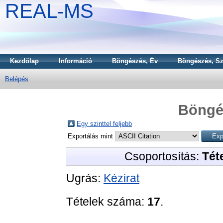
REAL-MS
Kezdőlap
Információ
Böngészés, Év
Böngészés, Sz
Belépés
Böngé
Egy szinttel feljebb
Exportálás mint
Csoportosítás:
Téte
Ugrás:
Kézirat
Tételek száma:
17
.