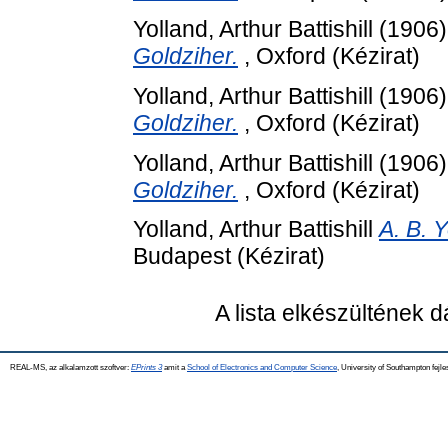
Yolland, Arthur Battishill
(1906
Goldziher.
, Oxford (Kézirat)
Yolland, Arthur Battishill
(1906
Goldziher.
, Oxford (Kézirat)
Yolland, Arthur Battishill
(1906
Goldziher.
, Oxford (Kézirat)
Yolland, Arthur Battishill
A. B. Y
Budapest (Kézirat)
A lista elkészültének 
REAL-MS, az alkalamzott szoftver:
EPrints 3
amit a
School of Electronics and Computer Science
, University of Southampton fejle