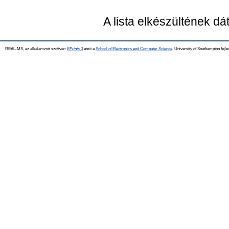
A lista elkészültének d
REAL-MS, az alkalamzott szoftver:
EPrints 3
amit a
School of Electronics and Computer Science
, University of Southampton fejle