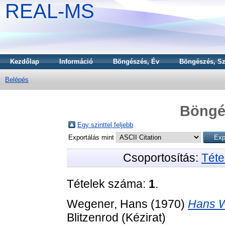
REAL-MS
Kezdőlap
Információ
Böngészés, Év
Böngészés, Sz
Belépés
Böngé
Egy szinttel feljebb
Exportálás mint
Csoportosítás:
Téte
Tételek száma:
1
.
Wegener, Hans
(1970)
Hans W
Blitzenrod (Kézirat)