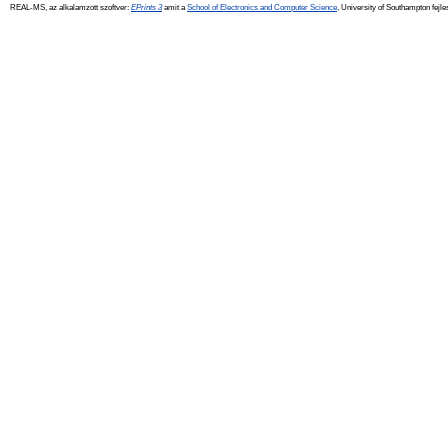
REAL-MS, az alkalamzott szoftver:
EPrints 3
amit a
School of Electronics and Computer Science
, University of Southampton fejle