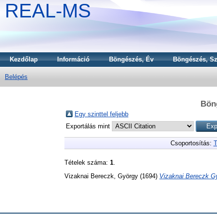
REAL-MS
Kezdőlap
Információ
Böngészés, Év
Böngészés, Sz
Belépés
Bön
Egy szinttel feljebb
Exportálás mint
Csoportosítás:
T
Tételek száma:
1
.
Vizaknai Bereczk, György
(1694)
Vizaknai Bereczk Gy