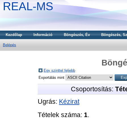
REAL-MS
Kezdőlap
Információ
Böngészés, Év
Böngészés, Sz
Belépés
Böngé
Egy szinttel feljebb
Exportálás mint
Csoportosítás:
Téte
Ugrás:
Kézirat
Tételek száma:
1
.