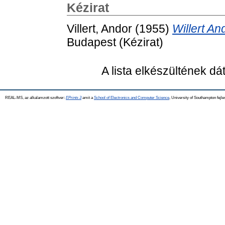
Kézirat
Villert, Andor
(1955)
Willert A
Budapest (Kézirat)
A lista elkészültének d
REAL-MS, az alkalamzott szoftver:
EPrints 3
amit a
School of Electronics and Computer Science
, University of Southampton fejle