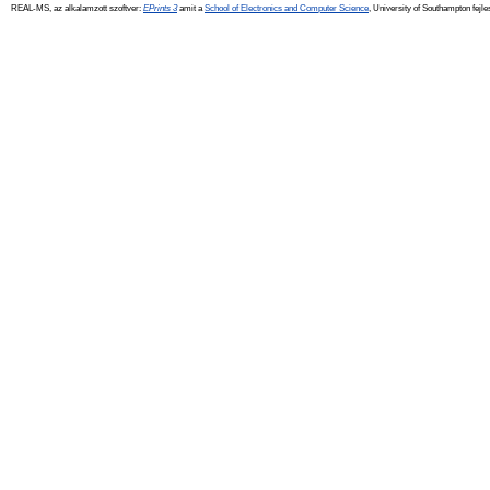
REAL-MS, az alkalamzott szoftver:
EPrints 3
amit a
School of Electronics and Computer Science
, University of Southampton fejle