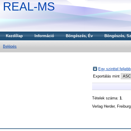
REAL-MS
Kezdőlap
Információ
Böngészés, Év
Böngészés, Sz
Belépés
Egy szinttel feljebb
Exportálás mint
Tételek száma:
1
.
Verlag Herder, Freiburg