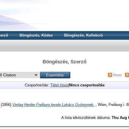
erző
Böngészés, Kódex
Böngészés, Kollekció
Böngészés, Szerző
Atom
Csoportosítás:
Tétel típus
|
Nincs csoportosítás
(1956)
Verlag Herder Freiburg levele Lukács Györgynek.
, Wien, Freiburg i. Br
A lista elkészültének dátuma:
Thu Aug 