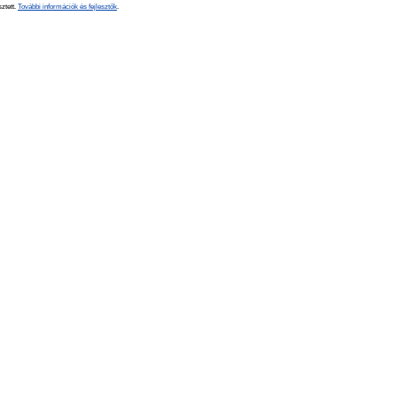
sztett.
További információk és fejlesztők
.