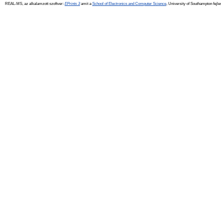
REAL-MS, az alkalamzott szoftver:
EPrints 3
amit a
School of Electronics and Computer Science
, University of Southampton fejle