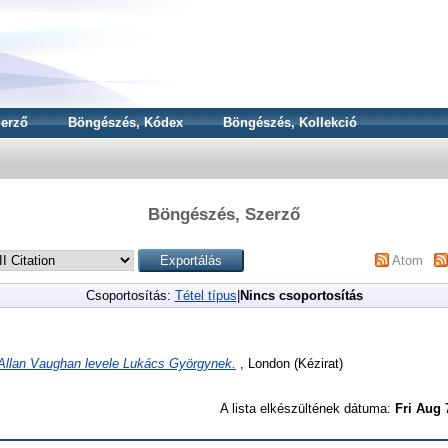
erző
Böngészés, Kódex
Böngészés, Kollekció
Böngészés, Szerző
Atom
Csoportosítás:
Tétel típus
|
Nincs csoportosítás
Allan Vaughan levele Lukács Györgynek.
, London (Kézirat)
A lista elkészültének dátuma:
Fri Aug 