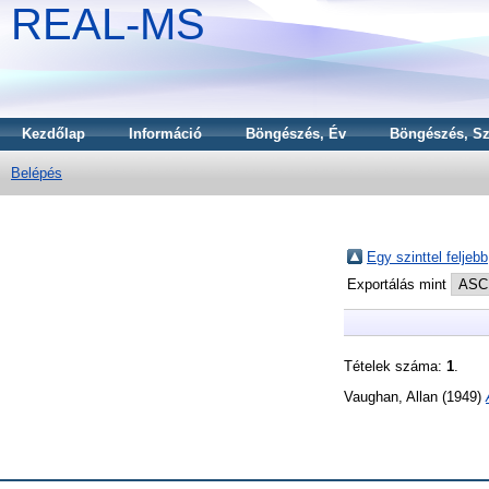
REAL-MS
Kezdőlap
Információ
Böngészés, Év
Böngészés, Sz
Belépés
Egy szinttel feljebb
Exportálás mint
Tételek száma:
1
.
Vaughan, Allan
(1949)