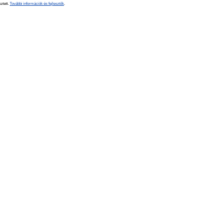
sztett.
További információk és fejlesztők
.